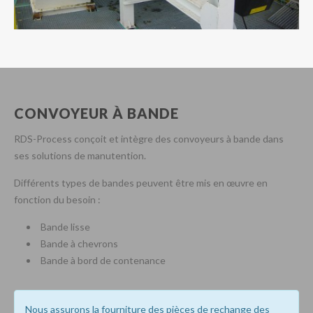
CONVOYEUR À BANDE
RDS-Process conçoit et intègre des convoyeurs à bande dans
ses solutions de manutention.
Différents types de bandes peuvent être mis en œuvre en
fonction du besoin :
Bande lisse
Bande à chevrons
Bande à bord de contenance
Nous assurons la fourniture des pièces de rechange des