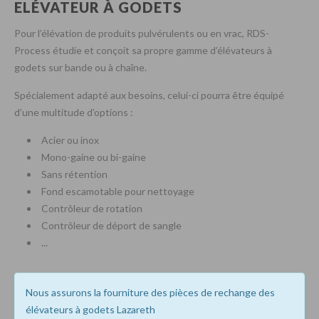
ELÉVATEUR À GODETS
Pour l’élévation de produits pulvérulents ou en vrac, RDS-
Process étudie et conçoit sa propre gamme d’élévateurs à
godets sur bande ou à chaîne.
Spécialement adapté aux besoins, celui-ci pourra être équipé
d’une multitude d’options :
Acier ou inox
Mono-gaine ou bi-gaine
Sans rétention
Fond escamotable pour nettoyage
Contrôleur de rotation
Contrôleur de déport de sangle
...
Nous assurons la fourniture des pièces de rechange des
élévateurs à godets Lazareth